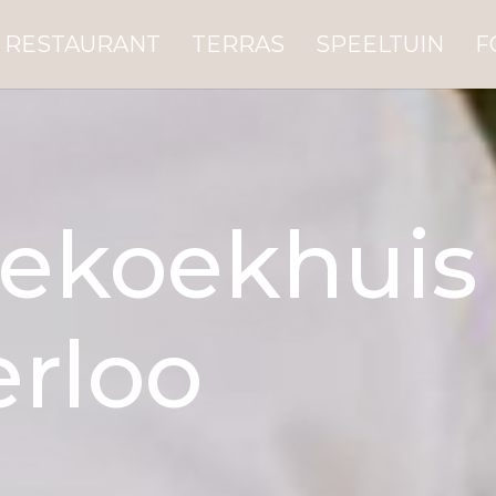
RESTAURANT
TERRAS
SPEELTUIN
F
nekoekhuis
rloo