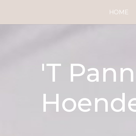
HOME
'T Pan
Hoende